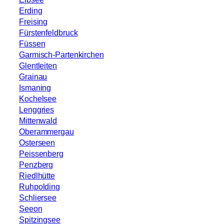
Erding
Freising
Fürstenfeldbruck
Füssen
Garmisch-Partenkirchen
Glentleiten
Grainau
Ismaning
Kochelsee
Lenggries
Mittenwald
Oberammergau
Osterseen
Peissenberg
Penzberg
Riedlhütte
Ruhpolding
Schliersee
Seeon
Spitzingsee