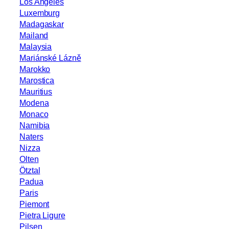
Los Angeles
Luxemburg
Madagaskar
Mailand
Malaysia
Mariánské Lázně
Marokko
Marostica
Mauritius
Modena
Monaco
Namibia
Naters
Nizza
Olten
Ötztal
Padua
Paris
Piemont
Pietra Ligure
Pilsen