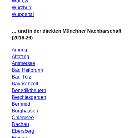
Wotrow
Würzburg
Wuppertal
… und in der direkten Münchner Nachbarschaft
(2016-26)
Ainring
Altötting
Ammersee
Bad Heilbrunn
Bad Tölz
Bayrischzell
Benediktbeuern
Berchtesgarden
Bernried
Burghausen
Chiemsee
Dachau
Ebersberg
Eibsee