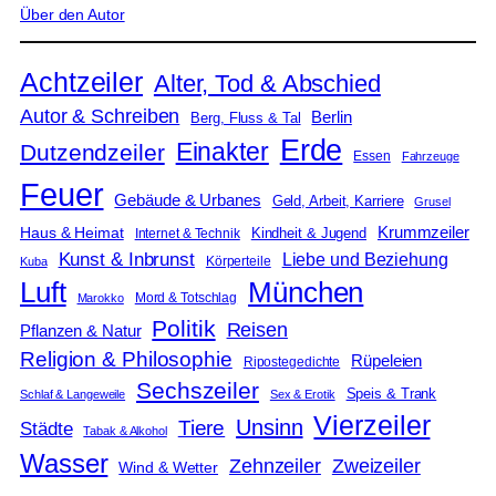
Über den Autor
Achtzeiler
Alter, Tod & Abschied
Autor & Schreiben
Berlin
Berg, Fluss & Tal
Erde
Einakter
Dutzendzeiler
Essen
Fahrzeuge
Feuer
Gebäude & Urbanes
Geld, Arbeit, Karriere
Grusel
Krummzeiler
Haus & Heimat
Kindheit & Jugend
Internet & Technik
Kunst & Inbrunst
Liebe und Beziehung
Körperteile
Kuba
Luft
München
Mord & Totschlag
Marokko
Politik
Reisen
Pflanzen & Natur
Religion & Philosophie
Rüpeleien
Ripostegedichte
Sechszeiler
Speis & Trank
Schlaf & Langeweile
Sex & Erotik
Vierzeiler
Unsinn
Tiere
Städte
Tabak & Alkohol
Wasser
Zweizeiler
Zehnzeiler
Wind & Wetter