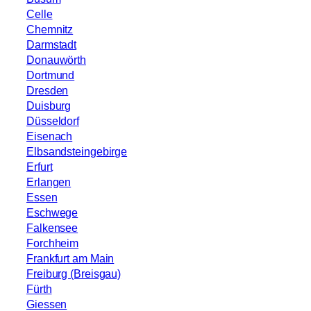
Celle
Chemnitz
Darmstadt
Donauwörth
Dortmund
Dresden
Duisburg
Düsseldorf
Eisenach
Elbsandsteingebirge
Erfurt
Erlangen
Essen
Eschwege
Falkensee
Forchheim
Frankfurt am Main
Freiburg (Breisgau)
Fürth
Giessen