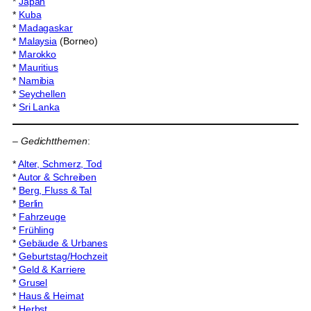
*
Japan
*
Kuba
*
Madagaskar
*
Malaysia
(Borneo)
*
Marokko
*
Mauritius
*
Namibia
*
Seychellen
*
Sri Lanka
–
Gedichtthemen
:
*
Alter, Schmerz, Tod
*
Autor & Schreiben
*
Berg, Fluss & Tal
*
Berlin
*
Fahrzeuge
*
Frühling
*
Gebäude & Urbanes
*
Geburtstag/Hochzeit
*
Geld & Karriere
*
Grusel
*
Haus & Heimat
*
Herbst