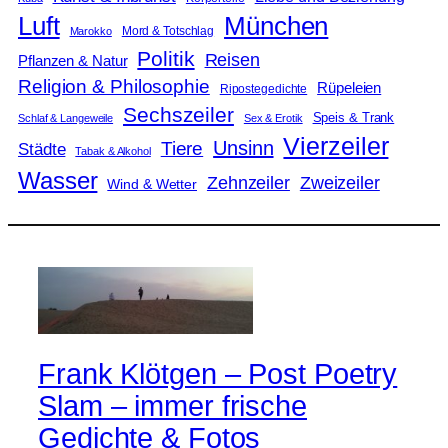
Luft
München
Mord & Totschlag
Marokko
Politik
Reisen
Pflanzen & Natur
Religion & Philosophie
Rüpeleien
Ripostegedichte
Sechszeiler
Speis & Trank
Schlaf & Langeweile
Sex & Erotik
Vierzeiler
Unsinn
Tiere
Städte
Tabak & Alkohol
Wasser
Zweizeiler
Zehnzeiler
Wind & Wetter
Frank Klötgen – Post Poetry
Slam – immer frische
Gedichte & Fotos