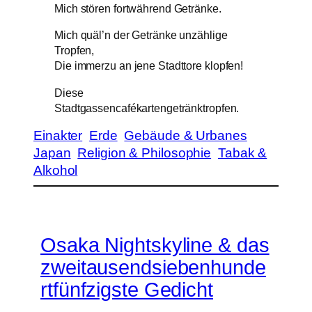
Mich stören fortwährend Getränke.
Mich quäl’n der Getränke unzählige
Tropfen,
Die immerzu an jene Stadttore klopfen!
Diese
Stadtgassencafékartengetränktropfen.
Einakter
Erde
Gebäude & Urbanes
Japan
Religion & Philosophie
Tabak &
Alkohol
Osaka Nightskyline & das
zweitausendsiebenhunde
rtfünfzigste Gedicht