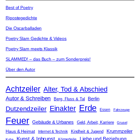
Best of Poetry
Ripostegedichte
Die Oscarballaden
Poetry Slam Gedichte & Videos
Poetry Slam meets Klassik
SLAMMED! – das Buch – zum Sonderpreis!
Über den Autor
Achtzeiler
Alter, Tod & Abschied
Autor & Schreiben
Berlin
Berg, Fluss & Tal
Erde
Einakter
Dutzendzeiler
Essen
Fahrzeuge
Feuer
Gebäude & Urbanes
Geld, Arbeit, Karriere
Grusel
Krummzeiler
Haus & Heimat
Kindheit & Jugend
Internet & Technik
Kunst & Inbrunst
Liebe und Beziehung
Körperteile
Kuba