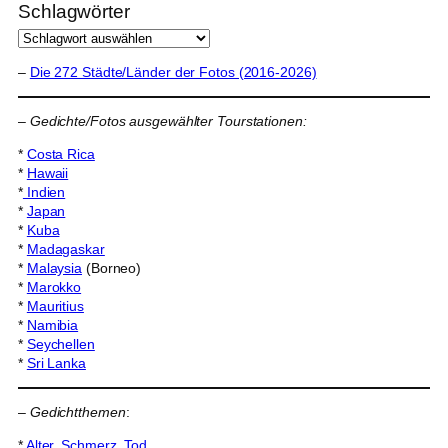
Schlagwörter
–
Die 272 Städte/Länder der Fotos (2016-2026)
–
Gedichte/Fotos ausgewählter Tourstationen:
*
Costa Rica
*
Hawaii
*
Indien
*
Japan
*
Kuba
*
Madagaskar
*
Malaysia
(Borneo)
*
Marokko
*
Mauritius
*
Namibia
*
Seychellen
*
Sri Lanka
–
Gedichtthemen
:
*
Alter, Schmerz, Tod