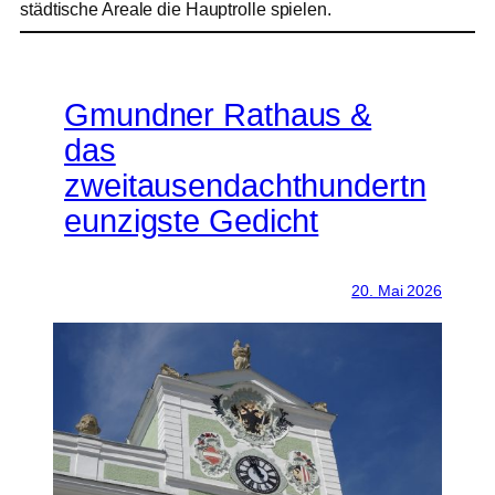
städtische Areale die Hauptrolle spielen.
Gmundner Rathaus &
das
zweitausendachthundertn
eunzigste Gedicht
20. Mai 2026