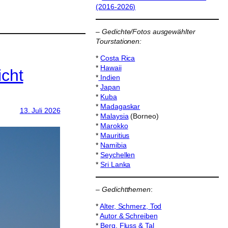
(2016-2026)
–
Gedichte/Fotos ausgewählter
Tourstationen:
*
Costa Rica
*
Hawaii
cht
*
Indien
*
Japan
*
Kuba
*
Madagaskar
13. Juli 2026
*
Malaysia
(Borneo)
*
Marokko
*
Mauritius
*
Namibia
*
Seychellen
*
Sri Lanka
–
Gedichtthemen
:
*
Alter, Schmerz, Tod
*
Autor & Schreiben
*
Berg, Fluss & Tal