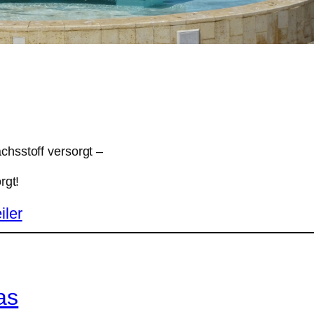
hsstoff versorgt –
orgt!
iler
as