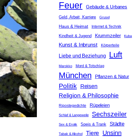
Feuer
Gebäude & Urbanes
Geld, Arbeit, Karriere
Grusel
Haus & Heimat
Internet & Technik
Krummzeiler
Kindheit & Jugend
Kuba
Kunst & Inbrunst
Körperteile
Luft
Liebe und Beziehung
Mord & Totschlag
Marokko
München
Pflanzen & Natur
Politik
Reisen
Religion & Philosophie
Rüpeleien
Ripostegedichte
Sechszeiler
Schlaf & Langeweile
Städte
Speis & Trank
Sex & Erotik
Unsinn
Tiere
Tabak & Alkohol