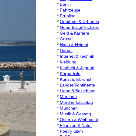
*
Berlin
*
Fahrzeuge
*
Frühling
*
Gebäude & Urbanes
*
Geburtstag/Hochzeit
*
Geld & Karriere
*
Grusel
*
Haus & Heimat
*
Herbst
*
Internet & Technik
*
Kleidung
*
Kindheit & Jugend
*
Körperteile
*
Kunst & Inbrunst
*
Länder/Kontinente
*
Liebe & Beziehung
*
Märchen
*
Mord & Totschlag
*
München
*
Musik & Gesang
*
Ostern & Weihnacht
*
Pflanzen & Natur
*
Poetry Slam