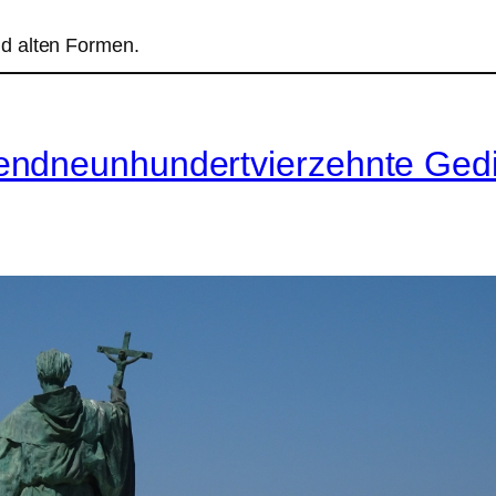
d alten Formen.
endneunhundertvierzehnte Gedi