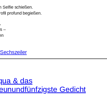
in Selfie schießen.
rofil profund begießen.
,
s –
en
Sechszeiler
qua & das
eunundfünfzigste Gedicht