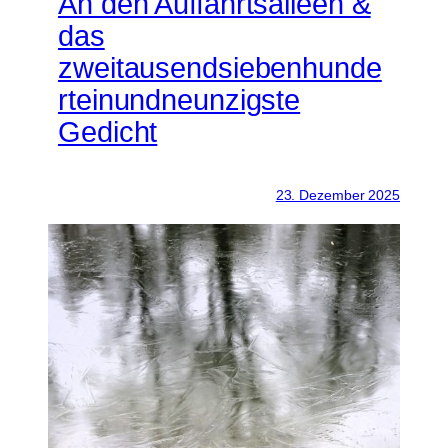
An den Auffahrtsalleen &
das
zweitausendsiebenhunde
rteinundneunzigste
Gedicht
23. Dezember 2025