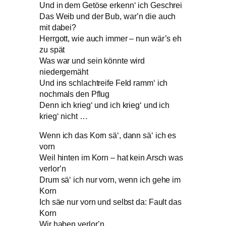
Und in dem Getöse erkenn‘ ich Geschrei
Das Weib und der Bub, war’n die auch
mit dabei?
Herrgott, wie auch immer – nun wär’s eh
zu spät
Was war und sein könnte wird
niedergemäht
Und ins schlachtreife Feld ramm‘ ich
nochmals den Pflug
Denn ich krieg‘ und ich krieg‘ und ich
krieg‘ nicht …
Wenn ich das Korn sä‘, dann sä‘ ich es
vorn
Weil hinten im Korn – hat kein Arsch was
verlor’n
Drum sä‘ ich nur vorn, wenn ich gehe im
Korn
Ich säe nur vorn und selbst da: Fault das
Korn
Wir haben verlor’n