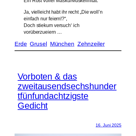
Ein Rost voller Masku/Muskelinität.
Ja, vielleicht habt ihr recht „Die woll’n
einfach nur feiern!?“,
Doch stiekum versuch‘ ich
vorüberzueiern …
Erde
Grusel
München
Zehnzeiler
Vorboten & das
zweitausendsechshunder
tfünfundachtzigste
Gedicht
16. Juni 2025