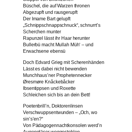
Büschel, die auf Warzen thronen
Abgezupft und rausgerupft
Der Imame Bart gelupft
„Schnippschnappschnuck“, schnurrt’s
Scherchen munter
Rapunzel lässt ihr Haar herunter
Bullerbü macht Mullah Müh‘ – und
Erwachsene ebensü
Doch Edvard Grieg mit Scherenhänden
Lässt es dabei nicht bewenden
Munchhaus’ner Prophetennecker
Øresmøre Knåckebåcker
Ibsentippsen und Roxette
Schleichen sich bis an dein Bett!
Poetenbrill’n, Doktorenlinsen
Verschwuppsentwunden – „Och, wo
sin’s’en?“
Von Pädagogennachtkonsolen werd’n
Augengläser weggestohlen