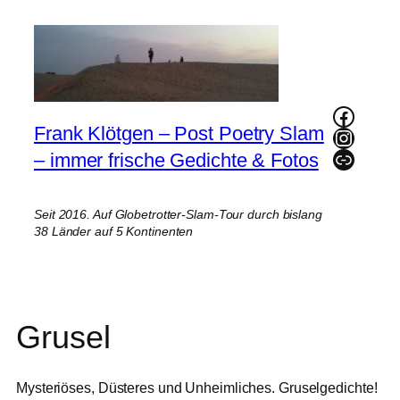
Zum
Inhalt
springen
Faceb
Frank Klötgen – Post Poetry Slam
Instag
Link
– immer frische Gedichte & Fotos
Seit 2016. Auf Globetrotter-Slam-Tour durch bislang
38 Länder auf 5 Kontinenten
Grusel
Mysteriöses, Düsteres und Unheimliches. Gruselgedichte!