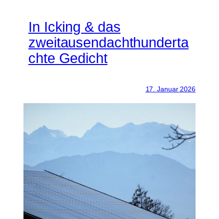
In Icking & das
zweitausendachthunderta
chte Gedicht
17. Januar 2026