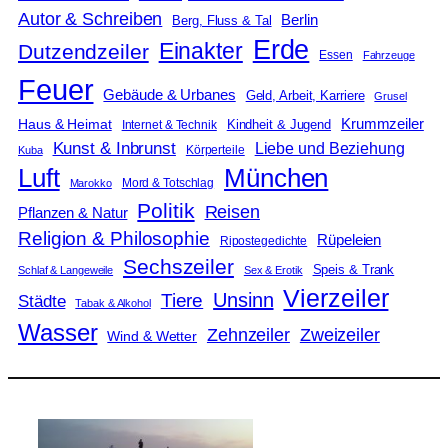
Autor & Schreiben
Berlin
Berg, Fluss & Tal
Erde
Einakter
Dutzendzeiler
Essen
Fahrzeuge
Feuer
Gebäude & Urbanes
Geld, Arbeit, Karriere
Grusel
Krummzeiler
Haus & Heimat
Kindheit & Jugend
Internet & Technik
Kunst & Inbrunst
Liebe und Beziehung
Körperteile
Kuba
Luft
München
Mord & Totschlag
Marokko
Politik
Reisen
Pflanzen & Natur
Religion & Philosophie
Rüpeleien
Ripostegedichte
Sechszeiler
Speis & Trank
Schlaf & Langeweile
Sex & Erotik
Vierzeiler
Unsinn
Tiere
Städte
Tabak & Alkohol
Wasser
Zweizeiler
Zehnzeiler
Wind & Wetter