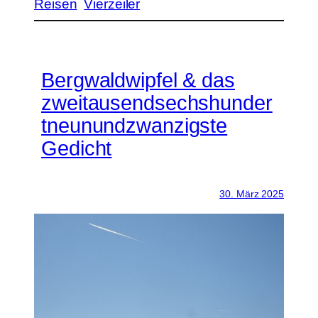
Reisen
Vierzeiler
Bergwaldwipfel & das
zweitausendsechshunder
tneunundzwanzigste
Gedicht
30. März 2025