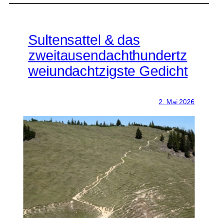
Sultensattel & das
zweitausendachthundertz
weiundachtzigste Gedicht
2. Mai 2026