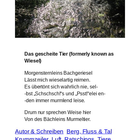
Das gescheite Tier (formerly known as
Wiesel)
Morgensternleins Bachgeriesel
Lässt mich wieselartig reimen.
Es übertönt sich wahrlich nie, sel-
-bst „Schschsch!“s und „Psst!“elei en-
-den immer murmlend leise.
Drum nur sprechen Weise hier
Von des Bächleins Murmeltier.
Autor & Schreiben
Berg, Fluss & Tal
Krummzeiler
Luft
Ratschings
Tiere