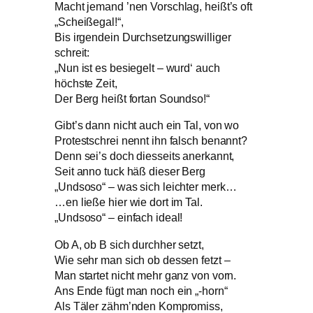
Macht jemand ’nen Vorschlag, heißt’s oft
„Scheißegal!“,
Bis irgendein Durchsetzungswilliger
schreit:
„Nun ist es besiegelt – wurd‘ auch
höchste Zeit,
Der Berg heißt fortan Soundso!“
Gibt’s dann nicht auch ein Tal, von wo
Protestschrei nennt ihn falsch benannt?
Denn sei’s doch diesseits anerkannt,
Seit anno tuck häß dieser Berg
„Undsoso“ – was sich leichter merk…
…en ließe hier wie dort im Tal.
„Undsoso“ – einfach ideal!
Ob A, ob B sich durchher setzt,
Wie sehr man sich ob dessen fetzt –
Man startet nicht mehr ganz von vorn.
Ans Ende fügt man noch ein „-horn“
Als Täler zähm’nden Kompromiss,