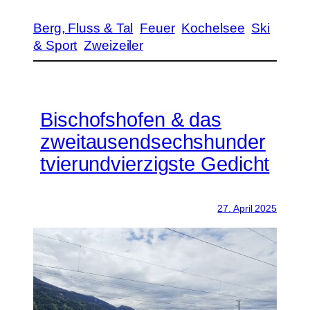
Berg, Fluss & Tal
Feuer
Kochelsee
Ski
& Sport
Zweizeiler
Bischofshofen & das
zweitausendsechshunder
tvierundvierzigste Gedicht
27. April 2025