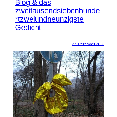
Blog & das
zweitausendsiebenhunde
rtzweiundneunzigste
Gedicht
27. Dezember 2025