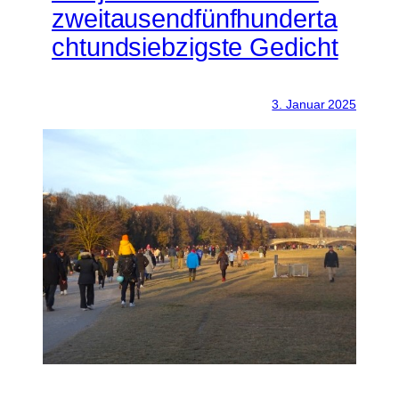
zweitausendfünfhunderta
chtundsiebzigste Gedicht
3. Januar 2025