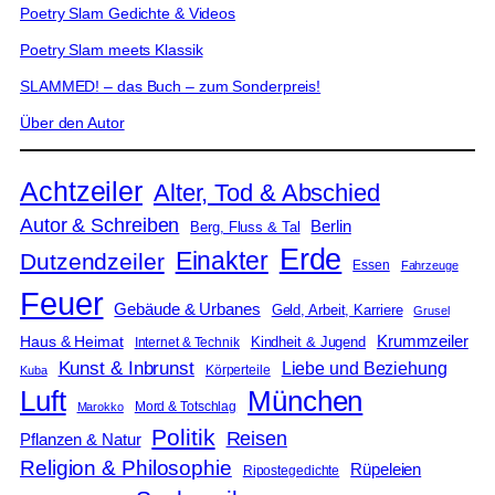
Poetry Slam Gedichte & Videos
Poetry Slam meets Klassik
SLAMMED! – das Buch – zum Sonderpreis!
Über den Autor
Achtzeiler
Alter, Tod & Abschied
Autor & Schreiben
Berlin
Berg, Fluss & Tal
Erde
Einakter
Dutzendzeiler
Essen
Fahrzeuge
Feuer
Gebäude & Urbanes
Geld, Arbeit, Karriere
Grusel
Krummzeiler
Haus & Heimat
Kindheit & Jugend
Internet & Technik
Kunst & Inbrunst
Liebe und Beziehung
Körperteile
Kuba
Luft
München
Mord & Totschlag
Marokko
Politik
Reisen
Pflanzen & Natur
Religion & Philosophie
Rüpeleien
Ripostegedichte