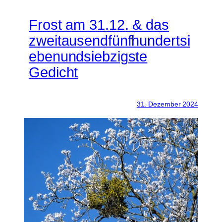
Frost am 31.12. & das
zweitausendfünfhundertsi
ebenundsiebzigste
Gedicht
31. Dezember 2024