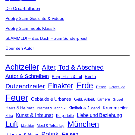
Die Oscarballaden
Poetry Slam Gedichte & Videos
Poetry Slam meets Klassik
SLAMMED! – das Buch – zum Sonderpreis!
Über den Autor
Achtzeiler
Alter, Tod & Abschied
Autor & Schreiben
Berlin
Berg, Fluss & Tal
Erde
Einakter
Dutzendzeiler
Essen
Fahrzeuge
Feuer
Gebäude & Urbanes
Geld, Arbeit, Karriere
Grusel
Krummzeiler
Haus & Heimat
Kindheit & Jugend
Internet & Technik
Kunst & Inbrunst
Liebe und Beziehung
Körperteile
Kuba
Luft
München
Mord & Totschlag
Marokko
Politik
Reisen
Pflanzen & Natur