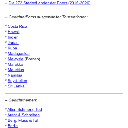
–
Die 272 Städte/Länder der Fotos (2016-2026)
–
Gedichte/Fotos ausgewählter Tourstationen:
*
Costa Rica
*
Hawaii
*
Indien
*
Japan
*
Kuba
*
Madagaskar
*
Malaysia
(Borneo)
*
Marokko
*
Mauritius
*
Namibia
*
Seychellen
*
Sri Lanka
–
Gedichtthemen
:
*
Alter, Schmerz, Tod
*
Autor & Schreiben
*
Berg, Fluss & Tal
*
Berlin