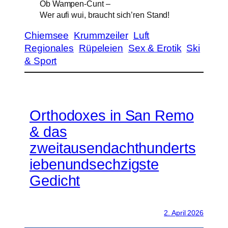
Ob Wampen-Cunt –
Wer aufi wui, braucht sich’ren Stand!
Chiemsee
Krummzeiler
Luft
Regionales
Rüpeleien
Sex & Erotik
Ski
& Sport
Orthodoxes in San Remo
& das
zweitausendachthunderts
iebenundsechzigste
Gedicht
2. April 2026