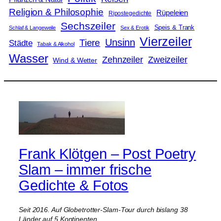
Religion & Philosophie
Rüpeleien
Ripostegedichte
Sechszeiler
Speis & Trank
Schlaf & Langeweile
Sex & Erotik
Vierzeiler
Unsinn
Tiere
Städte
Tabak & Alkohol
Wasser
Zweizeiler
Zehnzeiler
Wind & Wetter
Frank Klötgen – Post Poetry
Slam – immer frische
Gedichte & Fotos
Seit 2016. Auf Globetrotter-Slam-Tour durch bislang 38
Länder auf 5 Kontinenten