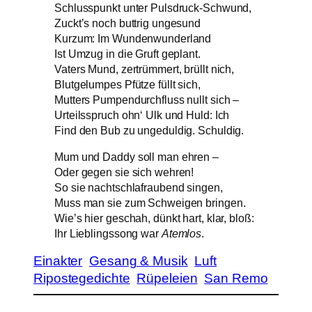
Schlusspunkt unter Pulsdruck-Schwund,
Zuckt’s noch buttrig ungesund
Kurzum: Im Wundenwunderland
Ist Umzug in die Gruft geplant.
Vaters Mund, zertrümmert, brüllt nich,
Blutgelumpes Pfütze füllt sich,
Mutters Pumpendurchfluss nullt sich –
Urteilsspruch ohn‘ Ulk und Huld: Ich
Find den Bub zu ungeduldig. Schuldig.
Mum und Daddy soll man ehren –
Oder gegen sie sich wehren!
So sie nachtschlafraubend singen,
Muss man sie zum Schweigen bringen.
Wie’s hier geschah, dünkt hart, klar, bloß:
Ihr Lieblingssong war
Atemlos
.
Einakter
Gesang & Musik
Luft
Ripostegedichte
Rüpeleien
San Remo