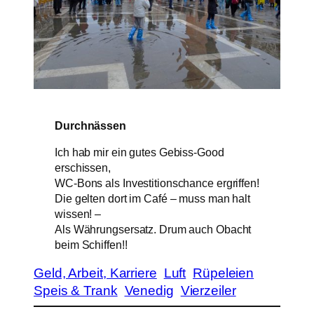
Durchnässen
Ich hab mir ein gutes Gebiss-Good
erschissen,
WC-Bons als Investitionschance ergriffen!
Die gelten dort im Café – muss man halt
wissen! –
Als Währungsersatz. Drum auch Obacht
beim Schiffen!!
Geld, Arbeit, Karriere
Luft
Rüpeleien
Speis & Trank
Venedig
Vierzeiler