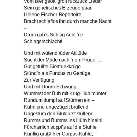
Vom Bier geölt, grölt ruckzuck Lieder
Sein genetisches Erzeugerpaar.
Helene-Fischer-Repertoire
Bracht schlaflos ihn durch manche Nacht
–
Drum gab’s Schlag Acht ’ne
Schlagerschlacht!
Und mit wütend rüder Attitüde
Sucht der Müde nach ’nem Prügel …
Gut gefüllte Biertrunkkrüge
Stünd’n als Fundus zu Genüge
Zur Verfügung
Und mit Doom-Schwung
Wummst der Bub mit Krug-Hub munter
Rundum dumpf auf Stürnen ein –
Kühn und ungezügelt brüllend
Ungestüm den Blutdurst stüllend
Rumms und Bumms ins Hürn hinein!
Fürchterlich suppt’s auf die Stühle
Künftig grüßt hier Corpus-Kühle,