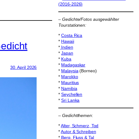
(2016-2026)
–
Gedichte/Fotos ausgewählter
Tourstationen:
*
Costa Rica
*
Hawaii
edicht
*
Indien
*
Japan
*
Kuba
*
Madagaskar
30. April 2026
*
Malaysia
(Borneo)
*
Marokko
*
Mauritius
*
Namibia
*
Seychellen
*
Sri Lanka
–
Gedichtthemen
:
*
Alter, Schmerz, Tod
*
Autor & Schreiben
*
Berg, Fluss & Tal