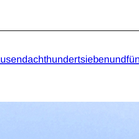
.
tausendachthundertsiebenundfün