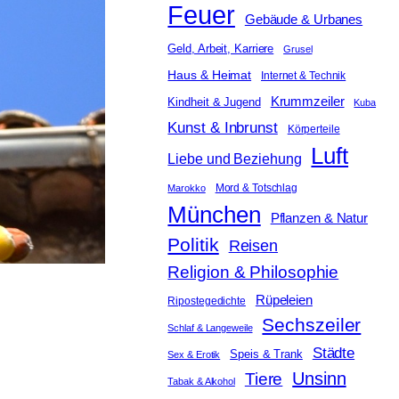
Feuer
Gebäude & Urbanes
Geld, Arbeit, Karriere
Grusel
Haus & Heimat
Internet & Technik
Krummzeiler
Kindheit & Jugend
Kuba
Kunst & Inbrunst
Körperteile
Luft
Liebe und Beziehung
Mord & Totschlag
Marokko
München
Pflanzen & Natur
Politik
Reisen
Religion & Philosophie
Rüpeleien
Ripostegedichte
Sechszeiler
Schlaf & Langeweile
Städte
Speis & Trank
Sex & Erotik
Unsinn
Tiere
Tabak & Alkohol