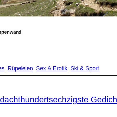
Kampenwand
es
Rüpeleien
Sex & Erotik
Ski & Sport
dachthundertsechzigste Gedich