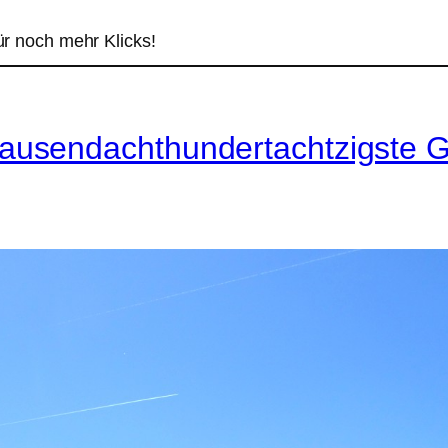
ür noch mehr Klicks!
usendachthundertachtzigste G