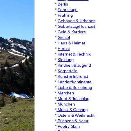
*
Berlin
*
Fahrzeuge
*
Frühling
*
Gebäude & Urbanes
*
Geburtstag/Hochzeit
*
Geld & Karriere
*
Grusel
*
Haus & Heimat
*
Herbst
*
Internet & Technik
*
Kleidung
*
Kindheit & Jugend
*
Körperteile
*
Kunst & Inbrunst
*
Länder/Kontinente
*
Liebe & Beziehung
*
Märchen
*
Mord & Totschlag
*
München
*
Musik & Gesang
*
Ostern & Weihnacht
*
Pflanzen & Natur
*
Poetry Slam