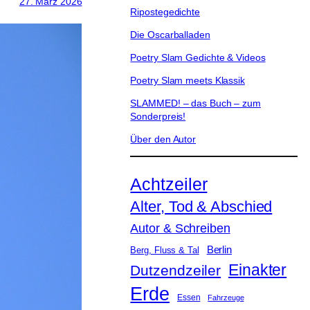
27. März 2026
Ripostegedichte
Die Oscarballaden
Poetry Slam Gedichte & Videos
Poetry Slam meets Klassik
SLAMMED! – das Buch – zum
Sonderpreis!
Über den Autor
Achtzeiler
Alter, Tod & Abschied
Autor & Schreiben
Berlin
Berg, Fluss & Tal
Einakter
Dutzendzeiler
Erde
Essen
Fahrzeuge