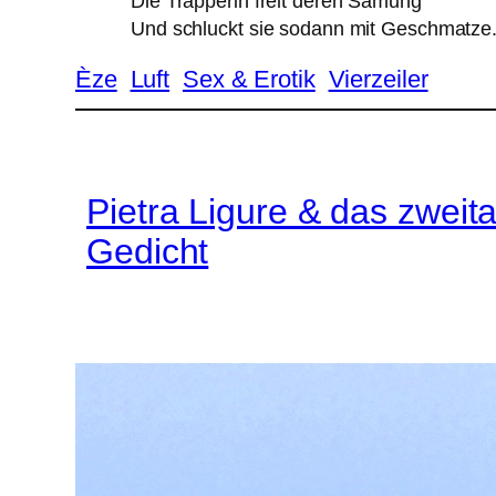
Die Trapperin freit deren Samung
Und schluckt sie sodann mit Geschmatze
Èze
Luft
Sex & Erotik
Vierzeiler
Pietra Ligure & das zwei
Gedicht