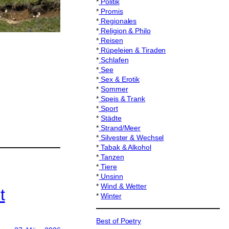
*
Politik
*
Promis
*
Regionales
*
Religion & Philo
*
Reisen
*
Rüpeleien & Tiraden
*
Schlafen
*
See
*
Sex & Erotik
*
Sommer
*
Speis & Trank
*
Sport
*
Städte
*
Strand/Meer
*
Silvester & Wechsel
*
Tabak & Alkohol
*
Tanzen
*
Tiere
*
Unsinn
*
Wind & Wetter
t
*
Winter
Best of Poetry