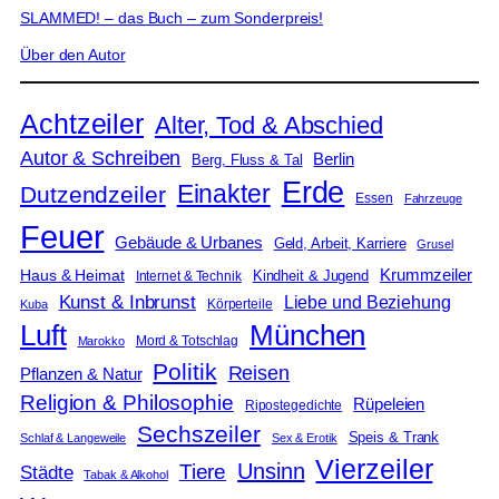
SLAMMED! – das Buch – zum Sonderpreis!
Über den Autor
Achtzeiler
Alter, Tod & Abschied
Autor & Schreiben
Berlin
Berg, Fluss & Tal
Erde
Einakter
Dutzendzeiler
Essen
Fahrzeuge
Feuer
Gebäude & Urbanes
Geld, Arbeit, Karriere
Grusel
Krummzeiler
Haus & Heimat
Kindheit & Jugend
Internet & Technik
Kunst & Inbrunst
Liebe und Beziehung
Körperteile
Kuba
Luft
München
Mord & Totschlag
Marokko
Politik
Reisen
Pflanzen & Natur
Religion & Philosophie
Rüpeleien
Ripostegedichte
Sechszeiler
Speis & Trank
Schlaf & Langeweile
Sex & Erotik
Vierzeiler
Unsinn
Tiere
Städte
Tabak & Alkohol