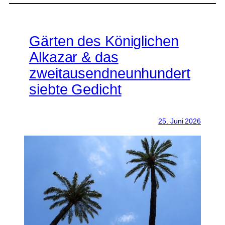
Gärten des Königlichen
Alkazar & das
zweitausendneunhundert
siebte Gedicht
25. Juni 2026