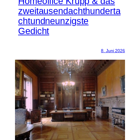
Homeoffice Krupp & das
zweitausendachthunderta
chtundneunzigste
Gedicht
8. Juni 2026