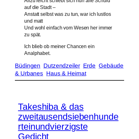
Allzu leicht schiebt sich nun alle Schuld
auf die Stadt –
Anstatt selbst was zu tun, war ich lustlos
und matt
Und wohl einfach vom Wesen her immer
zu spät.
Ich blieb ob meiner Chancen ein
Analphabet.
Büdingen
Dutzendzeiler
Erde
Gebäude
& Urbanes
Haus & Heimat
Takeshiba & das
zweitausendsiebenhunde
rteinundvierzigste
Gedicht