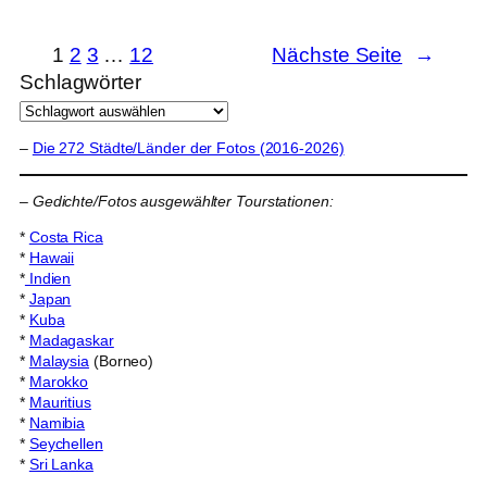
1
2
3
…
12
Nächste Seite
→
Schlagwörter
–
Die 272 Städte/Länder der Fotos (2016-2026)
–
Gedichte/Fotos ausgewählter Tourstationen:
*
Costa Rica
*
Hawaii
*
Indien
*
Japan
*
Kuba
*
Madagaskar
*
Malaysia
(Borneo)
*
Marokko
*
Mauritius
*
Namibia
*
Seychellen
*
Sri Lanka