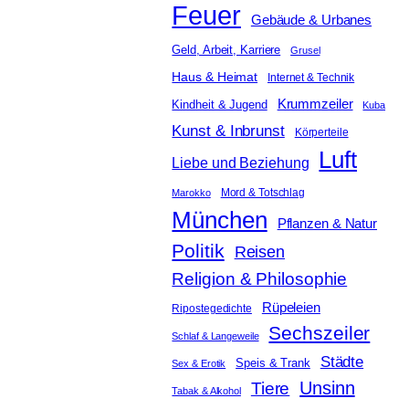
Feuer
Gebäude & Urbanes
Geld, Arbeit, Karriere
Grusel
Haus & Heimat
Internet & Technik
Krummzeiler
Kindheit & Jugend
Kuba
Kunst & Inbrunst
Körperteile
Luft
Liebe und Beziehung
Mord & Totschlag
Marokko
München
Pflanzen & Natur
Politik
Reisen
Religion & Philosophie
Rüpeleien
Ripostegedichte
Sechszeiler
Schlaf & Langeweile
Städte
Speis & Trank
Sex & Erotik
Unsinn
Tiere
Tabak & Alkohol