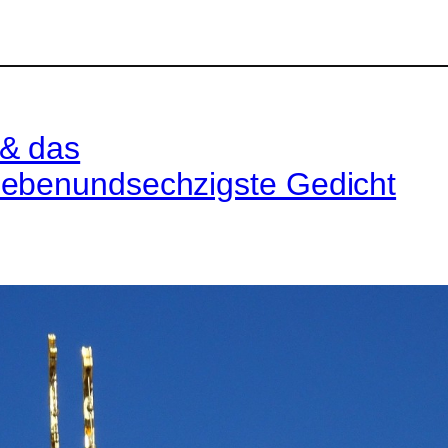
& das
iebenundsechzigste Gedicht