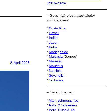
(2016-2026)
–
Gedichte/Fotos ausgewählter
Tourstationen:
*
Costa Rica
*
Hawaii
*
Indien
*
Japan
*
Kuba
*
Madagaskar
*
Malaysia
(Borneo)
*
Marokko
2. April 2026
*
Mauritius
*
Namibia
*
Seychellen
*
Sri Lanka
–
Gedichtthemen
:
*
Alter, Schmerz, Tod
*
Autor & Schreiben
*
Berg, Fluss & Tal