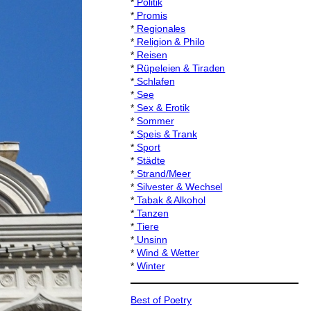
*
Politik
*
Promis
*
Regionales
*
Religion & Philo
*
Reisen
*
Rüpeleien & Tiraden
*
Schlafen
*
See
*
Sex & Erotik
*
Sommer
*
Speis & Trank
*
Sport
*
Städte
*
Strand/Meer
*
Silvester & Wechsel
*
Tabak & Alkohol
*
Tanzen
*
Tiere
*
Unsinn
*
Wind & Wetter
*
Winter
Best of Poetry