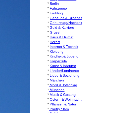
*
Berlin
*
Fahrzeuge
*
Frühling
*
Gebäude & Urbanes
*
Geburtstag/Hochzeit
*
Geld & Karriere
*
Grusel
*
Haus & Heimat
*
Herbst
*
Internet & Technik
*
Kleidung
*
Kindheit & Jugend
*
Körperteile
*
Kunst & Inbrunst
*
Länder/Kontinente
*
Liebe & Beziehung
*
Märchen
*
Mord & Totschlag
*
München
*
Musik & Gesang
*
Ostern & Weihnacht
*
Pflanzen & Natur
*
Poetry Slam