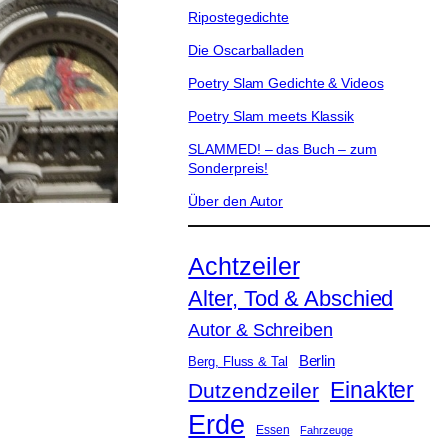
Ripostegedichte
Die Oscarballaden
Poetry Slam Gedichte & Videos
Poetry Slam meets Klassik
SLAMMED! – das Buch – zum
Sonderpreis!
Über den Autor
Achtzeiler
Alter, Tod & Abschied
Autor & Schreiben
Berlin
Berg, Fluss & Tal
Einakter
Dutzendzeiler
Erde
Essen
Fahrzeuge