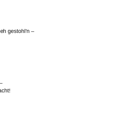
 eh gestohl’n –
–
acht!