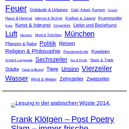
Feuer
Gebäude & Urbanes
Geld, Arbeit, Karriere
Grusel
Krummzeiler
Haus & Heimat
Kindheit & Jugend
Internet & Technik
Kunst & Inbrunst
Liebe und Beziehung
Körperteile
Kuba
Luft
München
Mord & Totschlag
Marokko
Politik
Reisen
Pflanzen & Natur
Religion & Philosophie
Rüpeleien
Ripostegedichte
Sechszeiler
Speis & Trank
Schlaf & Langeweile
Sex & Erotik
Vierzeiler
Unsinn
Tiere
Städte
Tabak & Alkohol
Wasser
Zweizeiler
Zehnzeiler
Wind & Wetter
Frank Klötgen – Post Poetry
Slam – immer frische