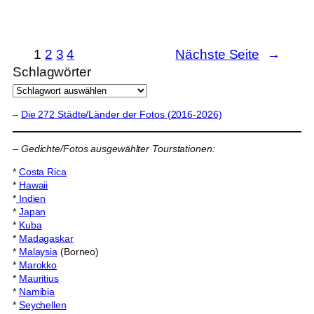
1
2
3
4
Nächste Seite
→
Schlagwörter
–
Die 272 Städte/Länder der Fotos (2016-2026)
–
Gedichte/Fotos ausgewählter Tourstationen:
*
Costa Rica
*
Hawaii
*
Indien
*
Japan
*
Kuba
*
Madagaskar
*
Malaysia
(Borneo)
*
Marokko
*
Mauritius
*
Namibia
*
Seychellen