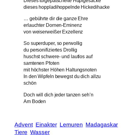
Dieses tolgepatschelte Hupfgesacke
dieses hoppladihoppelnde Hickedihacke
… gebührte dir die ganze Ehre
erlauchter Dornen-Eminenz
von weiserweißer Exzellenz
So superduper, so perwollig
du personifiziertes Drollig
huschst schwere- und lautlos auf
samtenen Pfoten
mit höchster Höhen Haltungsnoten
In den Wipfeln bewegst du dich allzu
schön
Doch will dich jeder tanzen seh’n
Am Boden
Advent
Einakter
Lemuren
Madagaskar
Tiere
Wasser