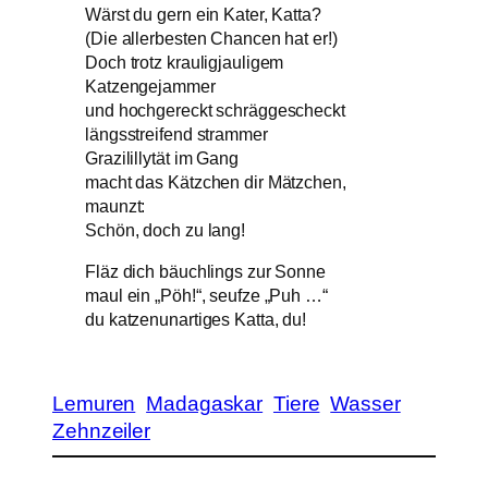
Wärst du gern ein Kater, Katta?
(Die allerbesten Chancen hat er!)
Doch trotz krauligjauligem
Katzengejammer
und hochgereckt schräggescheckt
längsstreifend strammer
Grazilillytät im Gang
macht das Kätzchen dir Mätzchen,
maunzt:
Schön, doch zu lang!
Fläz dich bäuchlings zur Sonne
maul ein „Pöh!“, seufze „Puh …“
du katzenunartiges Katta, du!
Lemuren
Madagaskar
Tiere
Wasser
Zehnzeiler