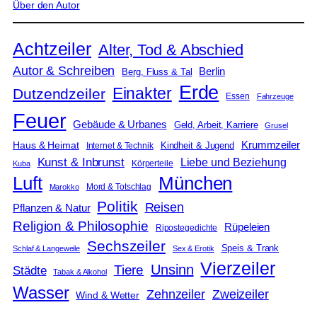
Über den Autor
Achtzeiler
Alter, Tod & Abschied
Autor & Schreiben
Berlin
Berg, Fluss & Tal
Erde
Einakter
Dutzendzeiler
Essen
Fahrzeuge
Feuer
Gebäude & Urbanes
Geld, Arbeit, Karriere
Grusel
Krummzeiler
Haus & Heimat
Kindheit & Jugend
Internet & Technik
Kunst & Inbrunst
Liebe und Beziehung
Körperteile
Kuba
Luft
München
Mord & Totschlag
Marokko
Politik
Reisen
Pflanzen & Natur
Religion & Philosophie
Rüpeleien
Ripostegedichte
Sechszeiler
Speis & Trank
Schlaf & Langeweile
Sex & Erotik
Vierzeiler
Unsinn
Tiere
Städte
Tabak & Alkohol
Wasser
Zweizeiler
Zehnzeiler
Wind & Wetter