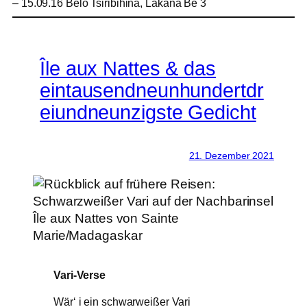
– 15.09.16 Belo Tsiribihina, Lakana Be 3
Île aux Nattes & das
eintausendneunhundertdr
eiundneunzigste Gedicht
21. Dezember 2021
Vari-Verse
Wär‘ i ein schwarweißer Vari